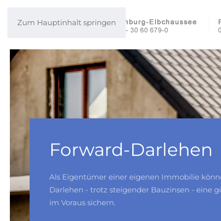
Zum Hauptinhalt springen
Forward-Darlehen
Als Eigentümer einer eigenen Immobilie könn
Darlehen - trotz steigender Bauzinsen - eine g
im Voraus sichern.