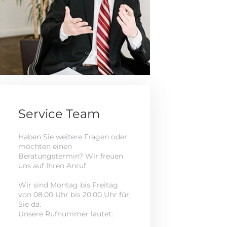
Service Team
Haben Sie weitere Fragen oder
möchten einen
Beratungstermin? Wir freuen
uns auf Ihren Anruf.
Wir sind Montag bis Freitag
von 08.00 Uhr bis 20.00 Uhr für
Sie da.
Unsere Rufnummer lautet: